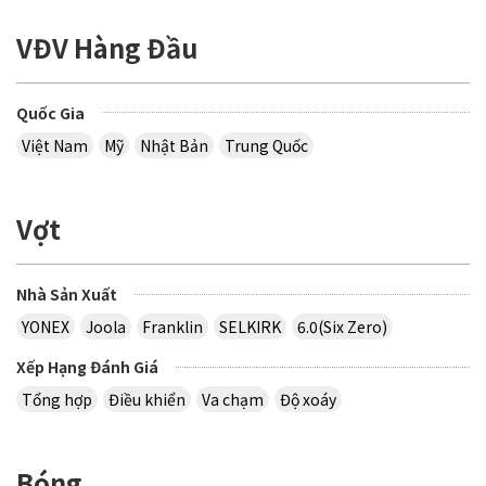
VĐV Hàng Đầu
Quốc Gia
Việt Nam
Mỹ
Nhật Bản
Trung Quốc
Vợt
Nhà Sản Xuất
YONEX
Joola
Franklin
SELKIRK
6.0(Six Zero)
Xếp Hạng Đánh Giá
Tổng hợp
Điều khiển
Va chạm
Độ xoáy
Bóng