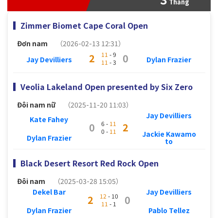
Thắng
Zimmer Biomet Cape Coral Open
Đơn nam
（2026-02-13 12:31）
11
- 9
2
0
Jay Devilliers
Dylan Frazier
11
- 3
Veolia Lakeland Open presented by Six Zero
Đôi nam nữ
（2025-11-20 11:03）
Jay Devilliers
Kate Fahey
6 -
11
0
2
0 -
11
Jackie Kawamo
Dylan Frazier
to
Black Desert Resort Red Rock Open
Đôi nam
（2025-03-28 15:05）
Dekel Bar
Jay Devilliers
12
- 10
2
0
11
- 1
Dylan Frazier
Pablo Tellez