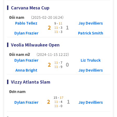
Carvana Mesa Cup
Đôi nam
（2025-02-20 16:24）
Pablo Tellez
Jay Devilliers
9 -
11
2
1
11
- 3
11
- 3
Dylan Frazier
Patrick Smith
Veolia Milwaukee Open
Đôi nam nữ
（2024-11-15 12:22）
Dylan Frazier
Liz Truluck
11
- 7
2
0
11
- 9
Anna Bright
Jay Devilliers
Vizzy Atlanta Slam
Đơn nam
15 -
17
2
1
11
- 4
Dylan Frazier
Jay Devilliers
11
- 0