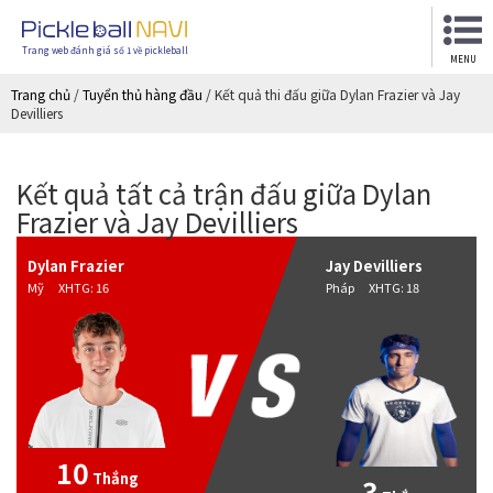
Trang web đánh giá số 1 về pickleball
MENU
Trang chủ
/
Tuyển thủ hàng đầu
/
Kết quả thi đấu giữa Dylan Frazier và Jay
Devilliers
Kết quả tất cả trận đấu giữa Dylan
Frazier và Jay Devilliers
Dylan Frazier
Jay Devilliers
Mỹ XHTG: 16
Pháp XHTG: 18
10
Thắng
3