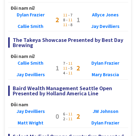
Đôi nam nữ
Dylan Frazier
Allyce Jones
11
- 7
2
1
8 -
11
11
- 8
Callie Smith
Jay Devilliers
The Takeya Showcase Presented by Best Day
Brewing
Đôi nam nữ
Callie Smith
Dylan Frazier
7 -
11
1
2
11
- 5
4 -
11
Jay Devilliers
Mary Brascia
Baird Wealth Management Seattle Open
Presented by Holland America Line
Đôi nam
Jay Devilliers
JW Johnson
6 -
11
0
2
2 -
11
Matt Wright
Dylan Frazier