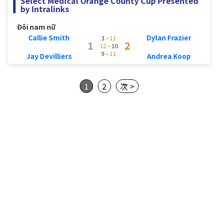
Select Medical Orange County Cup Presented
by Intralinks
Đôi nam nữ
Callie Smith
Dylan Frazier
3 -
11
1
2
12
- 10
9 -
11
Jay Devilliers
Andrea Koop
1
2
次 >