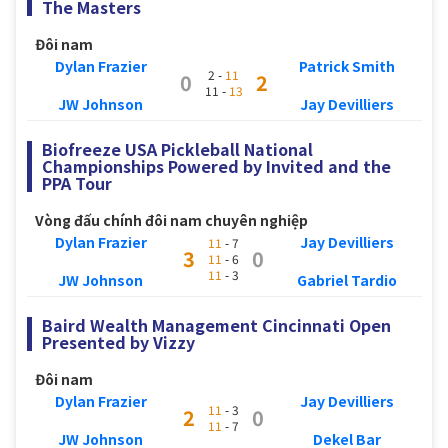
The Masters
Đôi nam
Dylan Frazier
Patrick Smith
2 -
11
0
2
11 -
13
JW Johnson
Jay Devilliers
Biofreeze USA Pickleball National
Championships Powered by Invited and the
PPA Tour
Vòng đấu chính đôi nam chuyên nghiệp
Dylan Frazier
Jay Devilliers
11
- 7
3
0
11
- 6
11
- 3
JW Johnson
Gabriel Tardio
Baird Wealth Management Cincinnati Open
Presented by Vizzy
Đôi nam
Dylan Frazier
Jay Devilliers
11
- 3
2
0
11
- 7
JW Johnson
Dekel Bar