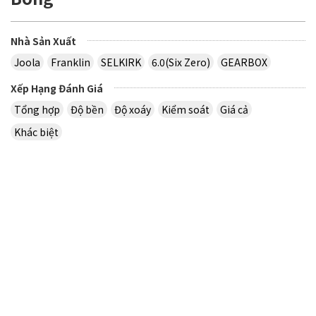
Nhà Sản Xuất
Joola
Franklin
SELKIRK
6.0(Six Zero)
GEARBOX
Xếp Hạng Đánh Giá
Tổng hợp
Độ bền
Độ xoáy
Kiểm soát
Giá cả
Khác biệt