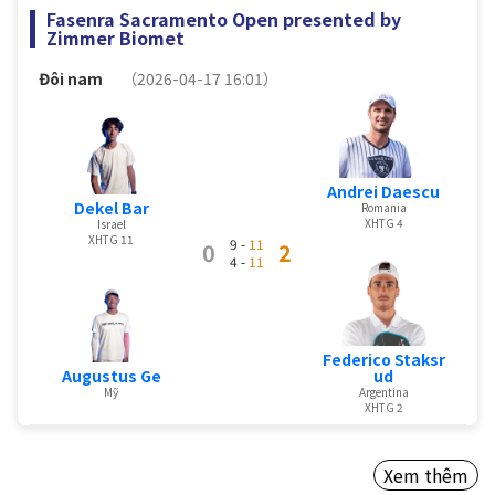
Fasenra Sacramento Open presented by
Zimmer Biomet
Đôi nam
（2026-04-17 16:01）
Andrei Daescu
Dekel Bar
Romania
XHTG 4
Israel
XHTG 11
9 -
11
0
2
4 -
11
Federico Staksr
Augustus Ge
ud
Mỹ
Argentina
XHTG 2
Xem thêm