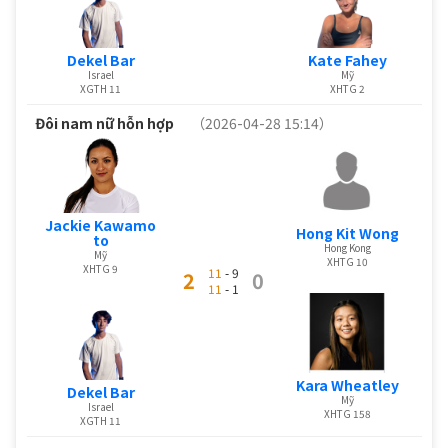
Dekel Bar
Kate Fahey
Israel
Mỹ
XGTH 11
XHTG 2
Đôi nam nữ hỗn hợp
（2026-04-28 15:14）
Jackie Kawamo
Hong Kit Wong
to
Hong Kong
Mỹ
XHTG 10
XHTG 9
11
- 9
2
0
11
- 1
Kara Wheatley
Dekel Bar
Mỹ
Israel
XHTG 158
XGTH 11