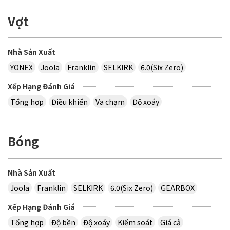
Vợt
Nhà Sản Xuất
YONEX
Joola
Franklin
SELKIRK
6.0(Six Zero)
Xếp Hạng Đánh Giá
Tổng hợp
Điều khiển
Va chạm
Độ xoáy
Bóng
Nhà Sản Xuất
Joola
Franklin
SELKIRK
6.0(Six Zero)
GEARBOX
Xếp Hạng Đánh Giá
Tổng hợp
Độ bền
Độ xoáy
Kiểm soát
Giá cả