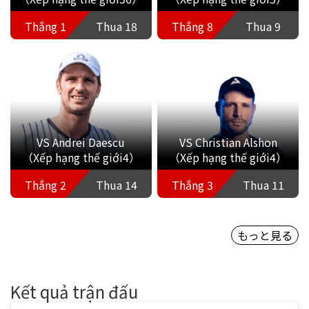
Thắng 1
Thua 18
Thắng 8
Thua 9
VS Andrei Daescu
VS Christian Alshon
（Xếp hạng thế giới4）
（Xếp hạng thế giới4）
Thắng 2
Thua 14
Thắng 3
Thua 11
もっと見る
Kết quả trận đấu