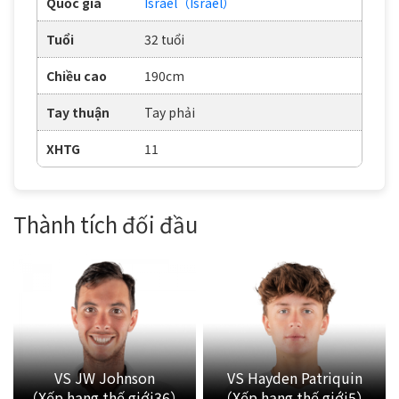
Quốc gia
Israel（Israel）
Tuổi
32 tuổi
Chiều cao
190cm
Tay thuận
Tay phải
XHTG
11
Thành tích đối đầu
VS JW Johnson
VS Hayden Patriquin
（Xếp hạng thế giới36）
（Xếp hạng thế giới5）