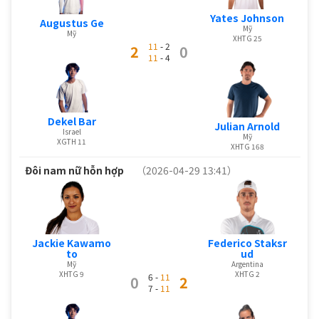
Yates Johnson
Augustus Ge
Mỹ
Mỹ
XHTG 25
11
- 2
2
0
11
- 4
Dekel Bar
Julian Arnold
Israel
Mỹ
XGTH 11
XHTG 168
Đôi nam nữ hỗn hợp
（2026-04-29 13:41）
Jackie Kawamo
Federico Staksr
to
ud
Mỹ
Argentina
XHTG 9
XHTG 2
6 -
11
0
2
7 -
11