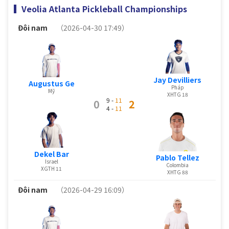
Veolia Atlanta Pickleball Championships
Đôi nam
（2026-04-30 17:49）
Jay Devilliers
Augustus Ge
Pháp
Mỹ
XHTG 18
9 -
11
0
2
4 -
11
Dekel Bar
Pablo Tellez
Israel
Colombia
XGTH 11
XHTG 88
Đôi nam
（2026-04-29 16:09）