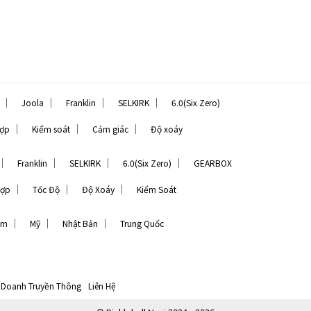
｜
｜
｜
｜
Joola
Franklin
SELKIRK
6.0(Six Zero)
｜
｜
｜
hợp
Kiểm soát
Cảm giác
Độ xoáy
｜
｜
｜
｜
Franklin
SELKIRK
6.0(Six Zero)
GEARBOX
｜
｜
｜
Hợp
Tốc Độ
Độ Xoáy
Kiểm Soát
｜
｜
｜
am
Mỹ
Nhật Bản
Trung Quốc
 Doanh Truyền Thông
Liên Hệ