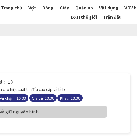
Trang chủ
Vợt
Bóng
Giày
Quần áo
Vật dụng
VĐV h
BXH thế giới
Trận đấu
iá： 1 ）
 cho hiệu suất thi đấu cao cấp và là b...
Va chạm: 10.00
Giá cả: 10.00
Khác: 10.00
à giữ nguyên hình ...