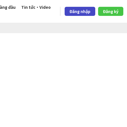
àng đầu
Tin tức・Video
Đăng nhập
Đăng ký