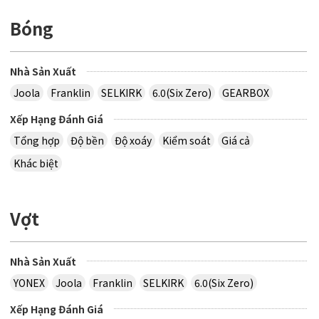
Bóng
Nhà Sản Xuất
Joola
Franklin
SELKIRK
6.0(Six Zero)
GEARBOX
Xếp Hạng Đánh Giá
Tổng hợp
Độ bền
Độ xoáy
Kiểm soát
Giá cả
Khác biệt
Vợt
Nhà Sản Xuất
YONEX
Joola
Franklin
SELKIRK
6.0(Six Zero)
Xếp Hạng Đánh Giá