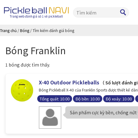
Trang web đánh giá số 1 về pickleball
Trang chủ
/
Bóng
/
TÌm kiếm đánh giá bóng
Bóng Franklin
1 bóng được tìm thấy.
X-40 Outdoor Pickleballs
（ Số lượt đánh g
Bóng Pickleball X-40 của Franklin Sports được thiết kế dành
Tổng quát: 10.00
Độ bền: 10.00
Độ xoáy: 10.00
Sản phẩm cực kỳ bền, chống nứt v