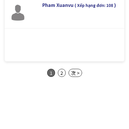
Pham Xuanvu
)
( Xếp hạng đơn: 108
1
2
次 >