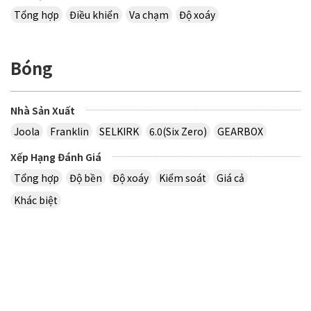
Tổng hợp
Điều khiển
Va chạm
Độ xoáy
Bóng
Nhà Sản Xuất
Joola
Franklin
SELKIRK
6.0(Six Zero)
GEARBOX
Xếp Hạng Đánh Giá
Tổng hợp
Độ bền
Độ xoáy
Kiểm soát
Giá cả
Khác biệt