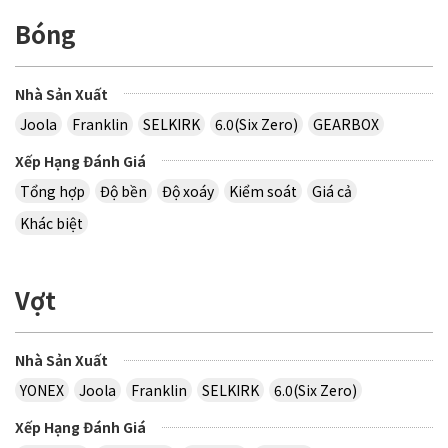
Bóng
Nhà Sản Xuất
Joola
Franklin
SELKIRK
6.0(Six Zero)
GEARBOX
Xếp Hạng Đánh Giá
Tổng hợp
Độ bền
Độ xoáy
Kiểm soát
Giá cả
Khác biệt
Vợt
Nhà Sản Xuất
YONEX
Joola
Franklin
SELKIRK
6.0(Six Zero)
Xếp Hạng Đánh Giá