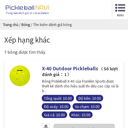
Trang web đánh giá số 1 về pickleball
MENU
Trang chủ
/
Bóng
/
TÌm kiếm đánh giá bóng
Xếp hạng khác
7 bóng được tìm thấy.
X-40 Outdoor Pickleballs
（ Số lượt
đánh giá： 1 ）
Bóng Pickleball X-40 của Franklin Sports được
thiết kế dành cho hiệu suất thi đấu cao cấp và là
b...
Tổng quát: 10.00
Độ bền: 10.00
Độ xoáy: 10.00
Va chạm: 10.00
Giá cả: 10.00
Khác: 10.00