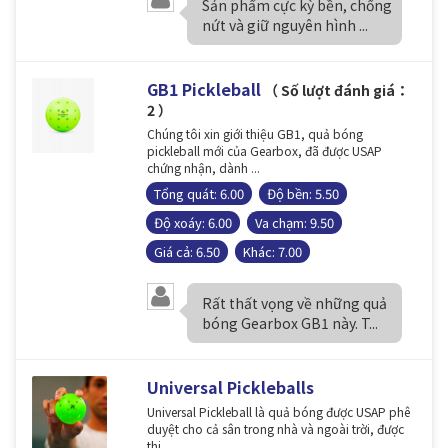
Sản phẩm cực kỳ bền, chống
nứt và giữ nguyên hình ...
GB1 Pickleball
（ Số lượt đánh giá：
2 ）
Chúng tôi xin giới thiệu GB1, quả bóng
pickleball mới của Gearbox, đã được USAP
chứng nhận, dành ...
Tổng quát: 6.00
Độ bền: 5.50
Độ xoáy: 6.00
Va chạm: 9.50
Giá cả: 6.50
Khác: 7.00
Rất thất vọng về những quả
bóng Gearbox GB1 này. T...
Universal Pickleballs
Universal Pickleball là quả bóng được USAP phê
duyệt cho cả sân trong nhà và ngoài trời, được
thi...