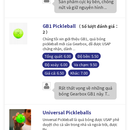
Sản phẩm cực kỳ bền, chống
nứt và giữ nguyên hình ...
GB1 Pickleball
（ Số lượt đánh giá：
2 ）
Chúng tôi xin giới thiệu GB1, quả bóng
pickleball mới của Gearbox, đã được USAP
chứng nhận, dành ...
Tổng quát: 6.00
Độ bền: 5.50
Độ xoáy: 6.00
Va chạm: 9.50
Giá cả: 6.50
Khác: 7.00
Rất thất vọng về những quả
bóng Gearbox GB1 này. T...
Universal Pickleballs
Universal Pickleball là quả bóng được USAP phê
duyệt cho cả sân trong nhà và ngoài trời, được
thi...