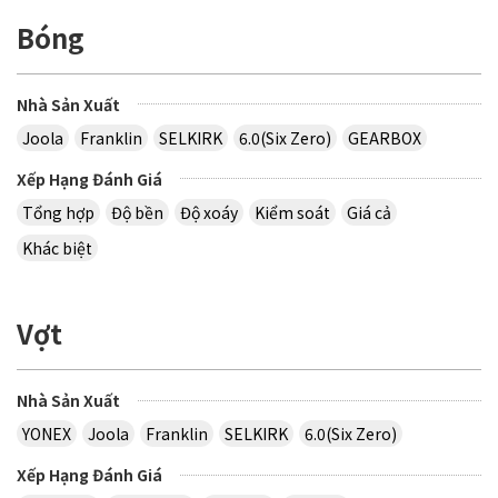
Bóng
Nhà Sản Xuất
Joola
Franklin
SELKIRK
6.0(Six Zero)
GEARBOX
Xếp Hạng Đánh Giá
Tổng hợp
Độ bền
Độ xoáy
Kiểm soát
Giá cả
Khác biệt
Vợt
Nhà Sản Xuất
YONEX
Joola
Franklin
SELKIRK
6.0(Six Zero)
Xếp Hạng Đánh Giá