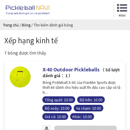
Trang web đánh giá số 1 về pickleball
MENU
Trang chủ
/
Bóng
/
TÌm kiếm đánh giá bóng
Xếp hạng kinh tế
7 bóng được tìm thấy.
X-40 Outdoor Pickleballs
（ Số lượt
đánh giá： 1 ）
Bóng Pickleball X-40 của Franklin Sports được
thiết kế dành cho hiệu suất thi đấu cao cấp và là
b...
Tổng quát: 10.00
Độ bền: 10.00
Độ xoáy: 10.00
Va chạm: 10.00
Giá cả: 10.00
Khác: 10.00