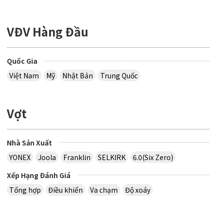
VĐV Hàng Đầu
Quốc Gia
Việt Nam
Mỹ
Nhật Bản
Trung Quốc
Vợt
Nhà Sản Xuất
YONEX
Joola
Franklin
SELKIRK
6.0(Six Zero)
Xếp Hạng Đánh Giá
Tổng hợp
Điều khiển
Va chạm
Độ xoáy