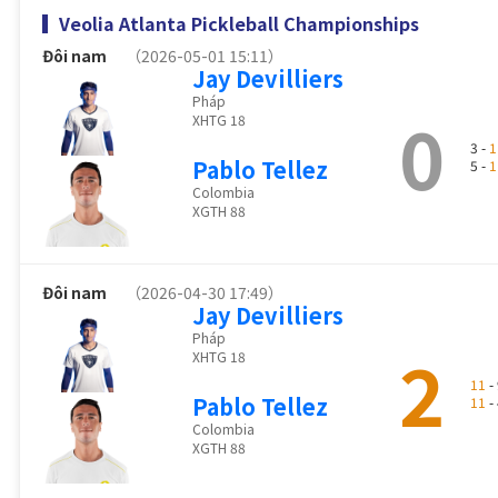
Veolia Atlanta Pickleball Championships
Đôi nam
（2026-05-01 15:11）
Jay Devilliers
Pháp
0
XHTG 18
3 -
1
Pablo Tellez
5 -
1
Colombia
XGTH 88
Đôi nam
（2026-04-30 17:49）
Jay Devilliers
Pháp
2
XHTG 18
11
- 
Pablo Tellez
11
- 
Colombia
XGTH 88