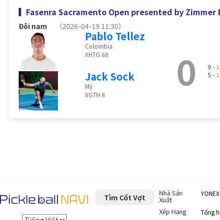
Fasenra Sacramento Open presented by Zimmer
Đôi nam
（2026-04-19 11:30）
Pablo Tellez
Colombia
0
XHTG 88
9 -
1
Jack Sock
5 -
1
Mỹ
XGTH 8
Nhà Sản
YONEX
Tìm Cốt Vợt
Xuất
Xếp Hạng
Tổng 