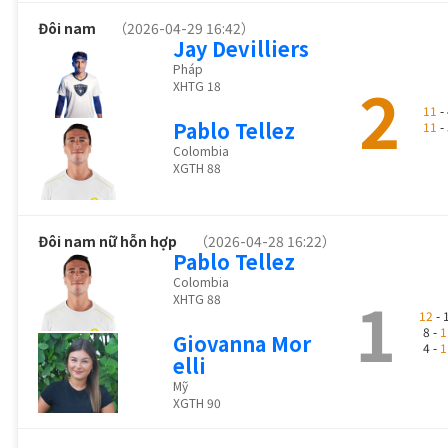
Đôi nam
（2026-04-29 16:42）
Jay Devilliers
Pháp
2
XHTG 18
11
- 
Pablo Tellez
11
- 
Colombia
XGTH 88
Đôi nam nữ hỗn hợp
（2026-04-28 16:22）
Pablo Tellez
Colombia
1
XHTG 88
12
- 
8 -
1
Giovanna Mor
4 -
1
elli
Mỹ
XGTH 90