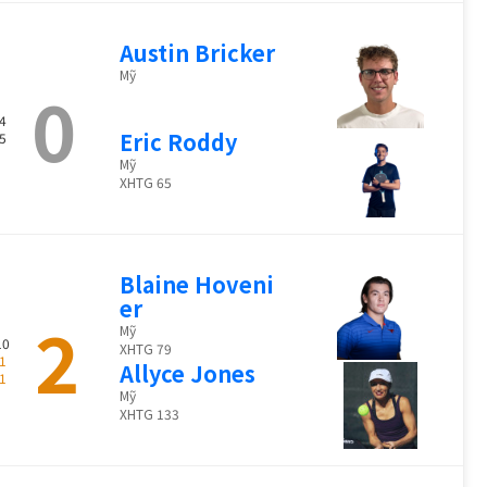
Austin Bricker
Mỹ
0
4
Eric Roddy
5
Mỹ
XHTG 65
Blaine Hoveni
er
2
Mỹ
10
XHTG 79
1
Allyce Jones
1
Mỹ
XHTG 133