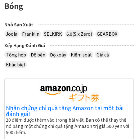
Bóng
Nhà Sản Xuất
Joola
Franklin
SELKIRK
6.0(Six Zero)
GEARBOX
Xếp Hạng Đánh Giá
Tổng hợp
Độ bền
Độ xoáy
Kiểm soát
Giá cả
Khác biệt
Nhận chứng chỉ quà tặng Amazon tại một bài
đánh giá!
20 điểm được thêm vào trong bài viết. Bạn có thể thay thế
nó bằng một chứng chỉ quà tặng Amazon trị giá 500 yen với
500 điểm.