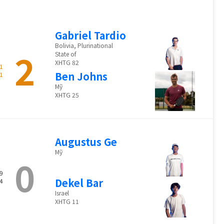
Gabriel Tardio
Bolivia, Plurinational
2
State of
XHTG 82
1
Ben Johns
1
Mỹ
XHTG 25
Augustus Ge
Mỹ
0
9
Dekel Bar
4
Israel
XHTG 11