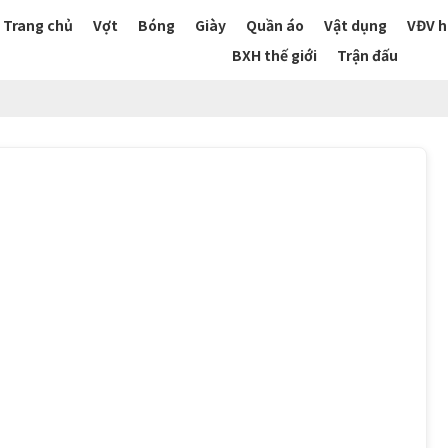
Trang chủ
Vợt
Bóng
Giày
Quần áo
Vật dụng
VĐV h
BXH thế giới
Trận đấu