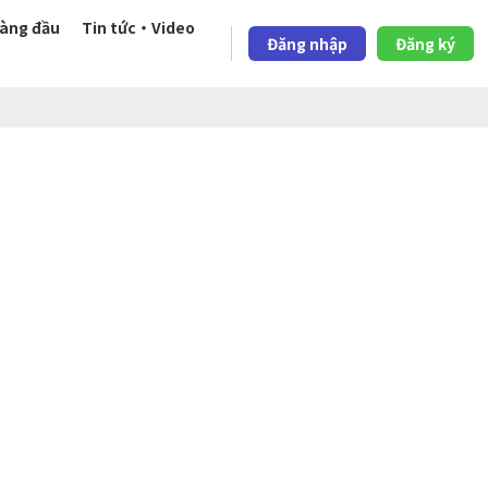
àng đầu
Tin tức・Video
Đăng nhập
Đăng ký