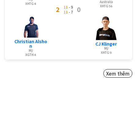
Australia
XHTG 4
XHTG 56
11
- 9
2
0
11
- 7
Christian Alsho
CJ Klinger
n
Mỹ
Mỹ
XHTG 9
XGTH 4
Xem thêm