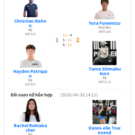
Christian Alsho
Yuta Funemizu
n
Nhật Bản
Mỹ
XHTG 84
XHTG 4
11
- 4
1
2
5 -
11
8 -
11
Tama Shimabu
Hayden Patriqui
kuro
n
Mỹ
Mỹ
XHTG 13
XGTH 5
Đôi nam nữ hỗn hợp
（2026-04-30 14:11）
Rachel Rohraba
Danni-elle Tow
cher
nsend
Mỹ