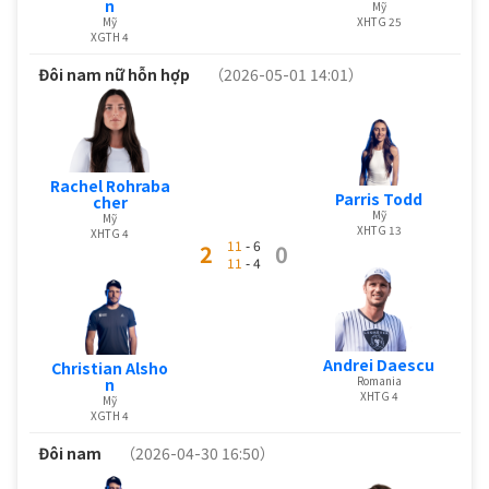
n
Mỹ
XHTG 25
Mỹ
XGTH 4
Đôi nam nữ hỗn hợp
（2026-05-01 14:01）
Rachel Rohraba
Parris Todd
cher
Mỹ
Mỹ
XHTG 13
XHTG 4
11
- 6
2
0
11
- 4
Andrei Daescu
Christian Alsho
Romania
n
XHTG 4
Mỹ
XGTH 4
Đôi nam
（2026-04-30 16:50）