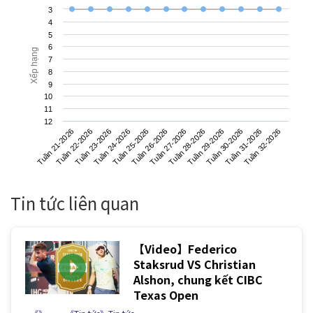
3
4
5
6
Xếp hạng
7
8
9
10
11
12
Tuần 21-2026
Tuần 24-2026
Tuần 27-2026
Tuần 30-2026
Tuần 23-2026
Tuần 26-2026
Tuần 29-2026
Tuần 32-2026
Tuần 22-2026
Tuần 25-2026
Tuần 28-2026
Tuần 31-2026
Tin tức liên quan
【Video】Federico
Staksrud VS Christian
Alshon, chung kết CIBC
Texas Open