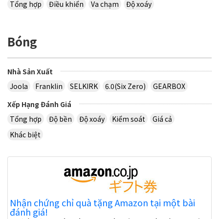
Tổng hợp
Điều khiển
Va chạm
Độ xoáy
Bóng
Nhà Sản Xuất
Joola
Franklin
SELKIRK
6.0(Six Zero)
GEARBOX
Xếp Hạng Đánh Giá
Tổng hợp
Độ bền
Độ xoáy
Kiểm soát
Giá cả
Khác biệt
Nhận chứng chỉ quà tặng Amazon tại một bài
đánh giá!