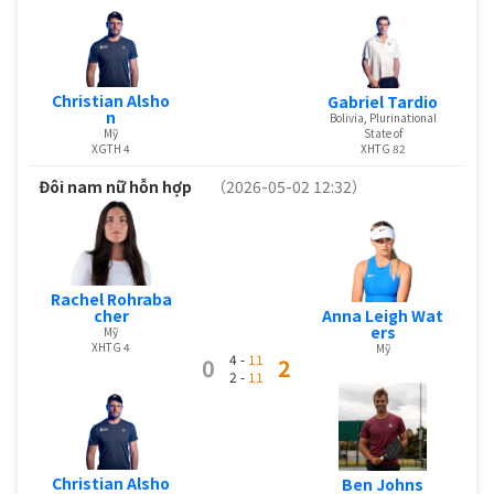
Christian Alsho
Gabriel Tardio
n
Bolivia, Plurinational
State of
Mỹ
XHTG 82
XGTH 4
Đôi nam nữ hỗn hợp
（2026-05-02 12:32）
Rachel Rohraba
Anna Leigh Wat
cher
ers
Mỹ
XHTG 4
Mỹ
4 -
11
0
2
2 -
11
Christian Alsho
Ben Johns