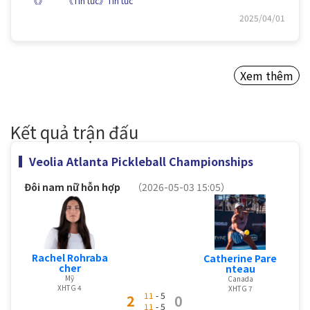
《》
《Tin tức》Tin tức
2025/04/01
Xem thêm
Kết quả trận đấu
Veolia Atlanta Pickleball Championships
Đôi nam nữ hỗn hợp
（2026-05-03 15:05）
Rachel Rohraba
Catherine Pare
cher
nteau
Mỹ
Canada
XHTG 4
XHTG 7
11
- 5
2
0
11
- 5