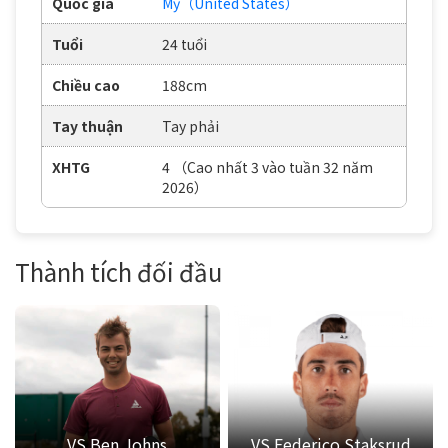
Quốc gia
Mỹ（United States）
Tuổi
24 tuổi
Chiều cao
188cm
Tay thuận
Tay phải
XHTG
4 （Cao nhất 3 vào tuần 32 năm
2026）
Thành tích đối đầu
VS Ben Johns
VS Federico Staksrud