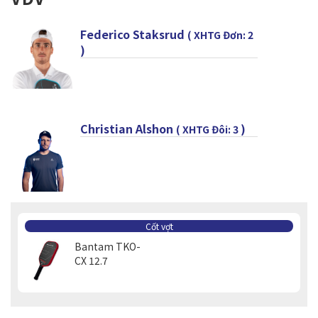
Federico Staksrud
( XHTG Đơn: 2
)
Christian Alshon
)
( XHTG Đôi: 3
Cốt vợt
Bantam TKO-
CX 12.7