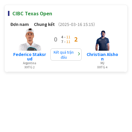
CIBC Texas Open
Đơn nam
Chung kết
（2025-03-16 15:15）
4 -
11
0
2
7 -
11
Kết quả trận
Federico Staksr
Christian Alsho
đấu
ud
n
Argentina
Mỹ
XHTG 2
XHTG 4