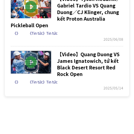
Gabriel Tardio VS Quang
Duong／CJ Klinger, chung
kết Proton Australia
Pickleball Open
《》
《Tin tức》Tin tức
2025/06/08
【Video】Quang Duong VS
James Ignatowich, tứ kết
Black Desert Resort Red
Rock Open
《》
《Tin tức》Tin tức
2025/05/14