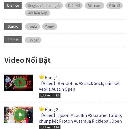
biến cố
Singles của nam giới
Đơn Nữ
Đôi nam
Đôi nữ
đôi hỗn hợp
Studio
Joola
Yonex
Tin tức
Tin tức
Video Nổi Bật
Hạng 1
【Video】Ben Johns VS Jack Sock, bán kết
Veolia Austin Open
Lượt xem: 483
Hạng 2
【Video】Tyson McGuffin VS Gabriel Tardio,
chung kết Proton Australia Pickleball Open
Lượt xem: 130