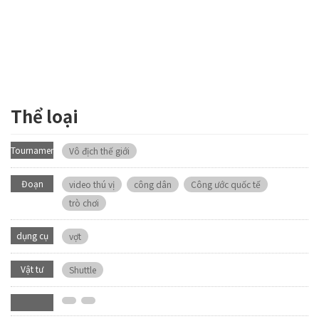
Thể loại
Tournament
Vô địch thế giới
Đoạn
video thú vị
công dân
Công ước quốc tế
video
trò chơi
dụng cụ
vợt
Vật tư
Shuttle