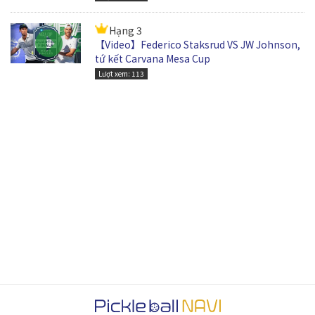
Hạng 3
【Video】Federico Staksrud VS JW Johnson,
tứ kết Carvana Mesa Cup
Lượt xem: 113