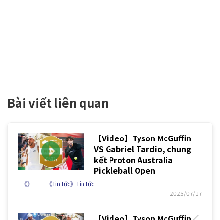
Bài viết liên quan
【Video】Tyson McGuffin
VS Gabriel Tardio, chung
kết Proton Australia
Pickleball Open
《》
《Tin tức》Tin tức
2025/07/17
【Video】Tyson McGuffin／