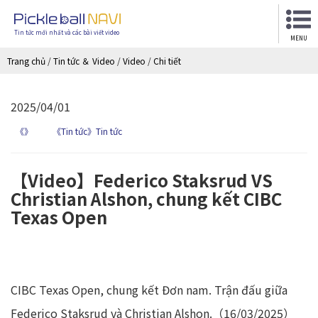
Tin tức mới nhất và các bài viết video
MENU
Trang chủ
/
Tin tức ＆ Video
/
Video
/
Chi tiết
2025/04/01
《》
《Tin tức》Tin tức
【Video】Federico Staksrud VS
Christian Alshon, chung kết CIBC
Texas Open
CIBC Texas Open, chung kết Đơn nam. Trận đấu giữa
Federico Staksrud và Christian Alshon.（16/03/2025）