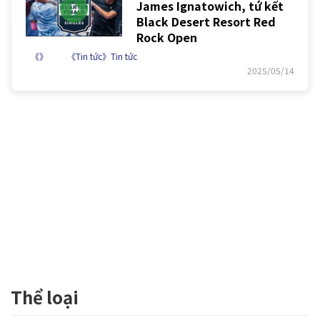
James Ignatowich, tứ kết
Black Desert Resort Red
Rock Open
《》
《Tin tức》Tin tức
2025/05/14
Thể loại