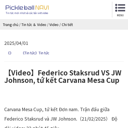
Tin tức mới nhất và các bài viết video
MENU
Trang chủ
/
Tin tức ＆ Video
/
Video
/
Chi tiết
2025/04/01
《》
《Tin tức》Tin tức
【Video】Federico Staksrud VS JW
Johnson, tứ kết Carvana Mesa Cup
Carvana Mesa Cup, tứ kết Đơn nam. Trận đấu giữa
Federico Staksrud và JW Johnson.（21/02/2025） Độ