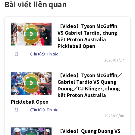
Bài viết liên quan
【Video】Tyson McGuffin
VS Gabriel Tardio, chung
kết Proton Australia
Pickleball Open
《》
《Tin tức》Tin tức
2025/07/17
【Video】Tyson McGuffin／
Gabriel Tardio VS Quang
Duong／CJ Klinger, chung
kết Proton Australia
Pickleball Open
《》
《Tin tức》Tin tức
2025/06/08
【Video】Quang Duong VS