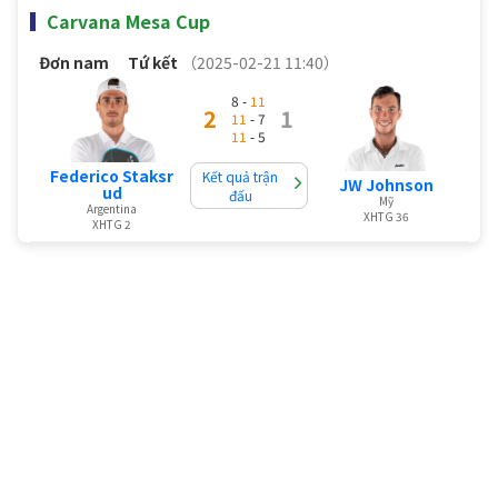
Carvana Mesa Cup
Đơn nam
Tứ kết
（2025-02-21 11:40）
8 -
11
2
1
11
- 7
11
- 5
Federico Staksr
Kết quả trận
JW Johnson
ud
đấu
Mỹ
Argentina
XHTG 36
XHTG 2