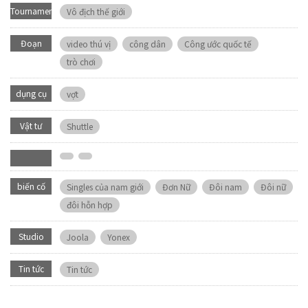
Tournament
Vô địch thế giới
Đoạn
video thú vị
công dân
Công ước quốc tế
video
trò chơi
dụng cụ
vợt
Vật tư
Shuttle
biến cố
Singles của nam giới
Đơn Nữ
Đôi nam
Đôi nữ
đôi hỗn hợp
Studio
Joola
Yonex
Tin tức
Tin tức