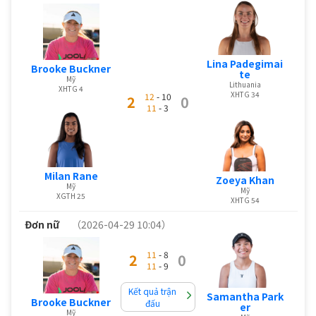
Lina Padegimai
Brooke Buckner
te
Mỹ
Lithuania
XHTG 4
XHTG 34
12
- 10
2
0
11
- 3
Milan Rane
Zoeya Khan
Mỹ
Mỹ
XGTH 25
XHTG 54
Đơn nữ
（2026-04-29 10:04）
11
- 8
2
0
11
- 9
Kết quả trận
Samantha Park
Brooke Buckner
đấu
er
Mỹ