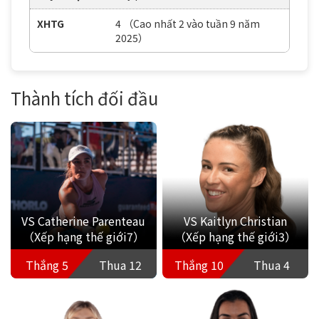
XHTG
4 （Cao nhất 2 vào tuần 9 năm
2025）
Thành tích đối đầu
VS Catherine Parenteau
VS Kaitlyn Christian
（Xếp hạng thế giới7）
（Xếp hạng thế giới3）
Thắng 5
Thua 12
Thắng 10
Thua 4