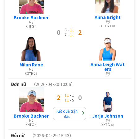
Anna Bright
Brooke Buckner
Mỹ
Mỹ
XHTG 110
XHTG 4
6 -
11
0
2
7 -
11
Anna Leigh Wat
Milan Rane
ers
Mỹ
XGTH 25
Mỹ
Đơn nữ
（2026-04-30 10:06）
11
- 1
2
0
11
- 5
Kết quả trận
Brooke Buckner
Jorja Johnson
đấu
Mỹ
Mỹ
XHTG 4
XHTG 18
Đôi nữ
（2026-04-29 15:43）