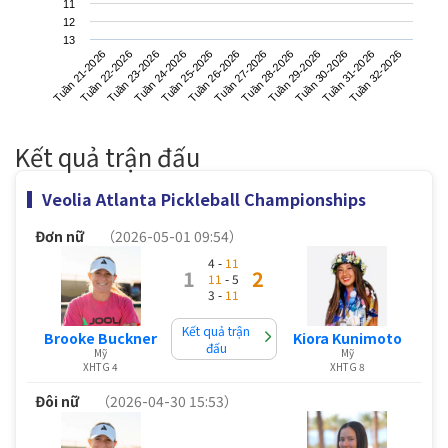
11
12
13
Tuần 21-2026
Tuần 24-2026
Tuần 27-2026
Tuần 30-2026
Tuần 23-2026
Tuần 26-2026
Tuần 29-2026
Tuần 32-2026
Tuần 22-2026
Tuần 25-2026
Tuần 28-2026
Tuần 31-2026
Kết quả trận đấu
Veolia Atlanta Pickleball Championships
Đơn nữ
（2026-05-01 09:54）
4 -
11
1
2
11
- 5
3 -
11
Kết quả trận
Brooke Buckner
Kiora Kunimoto
đấu
Mỹ
Mỹ
XHTG 4
XHTG 8
Đôi nữ
（2026-04-30 15:53）