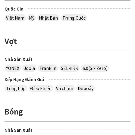
Quốc Gia
Việt Nam
Mỹ
Nhật Bản
Trung Quốc
Vợt
Nhà Sản Xuất
YONEX
Joola
Franklin
SELKIRK
6.0(Six Zero)
Xếp Hạng Đánh Giá
Tổng hợp
Điều khiển
Va chạm
Độ xoáy
Bóng
Nhà Sản Xuất