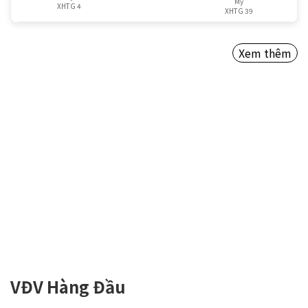
Mỹ
XHTG 4
XHTG 39
Xem thêm
VĐV Hàng Đầu