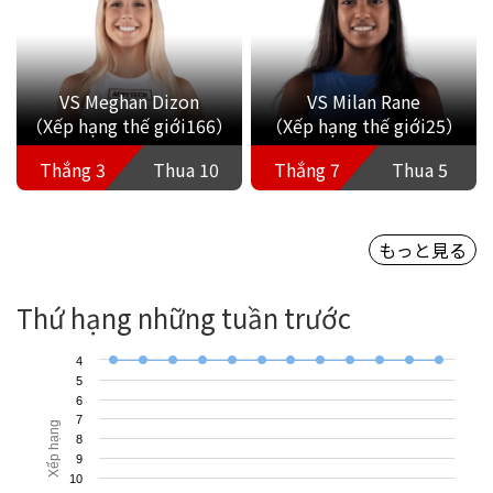
VS Meghan Dizon
VS Milan Rane
（Xếp hạng thế giới166）
（Xếp hạng thế giới25）
Thắng 3
Thua 10
Thắng 7
Thua 5
もっと見る
Thứ hạng những tuần trước
4
5
6
7
Xếp hạng
8
9
10