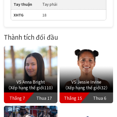
Tay thuận
Tay phải
XHTG
18
Thành tích đối đầu
VS Anna Bright
VS Jessie Irvine
（Xếp hạng thế giới110）
（Xếp hạng thế giới32）
Thắng 7
Thua 17
Thắng 15
Thua 6