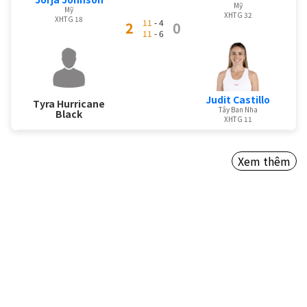
Mỹ
Mỹ
XHTG 32
XHTG 18
11
- 4
2
0
11
- 6
Judit Castillo
Tyra Hurricane
Tây Ban Nha
Black
XHTG 11
Xem thêm