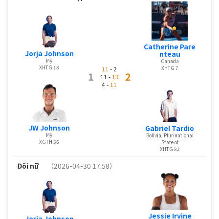
Catherine Pare
Jorja Johnson
nteau
Mỹ
Canada
XHTG 18
XHTG 7
11
- 2
1
2
11 -
13
4 -
11
JW Johnson
Gabriel Tardio
Mỹ
Bolivia, Plurinational
XGTH 36
State of
XHTG 82
Đôi nữ
（2026-04-30 17:58）
Jessie Irvine
Jorja Johnson