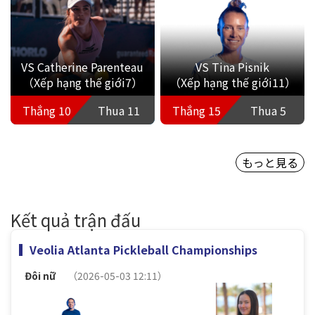
VS Catherine Parenteau
VS Tina Pisnik
（Xếp hạng thế giới7）
（Xếp hạng thế giới11）
Thắng 10
Thua 11
Thắng 15
Thua 5
もっと見る
Kết quả trận đấu
Veolia Atlanta Pickleball Championships
Đôi nữ
（2026-05-03 12:11）