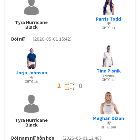
Parris Todd
Tyra Hurricane
Mỹ
Black
XHTG 13
Đôi nữ
（2026-05-01 15:42）
Tina Pisnik
Jorja Johnson
Slovenia
Mỹ
XHTG 11
XHTG 18
11
- 0
2
0
11
- 8
Meghan Dizon
Tyra Hurricane
Mỹ
Black
XHTG 166
Đôi nam nữ hỗn hợp
（2026-05-01 12:48）