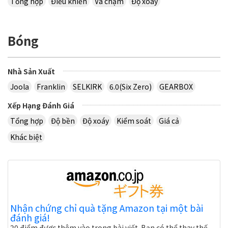
Tổng hợp
Điều khiển
Va chạm
Độ xoáy
Bóng
Nhà Sản Xuất
Joola
Franklin
SELKIRK
6.0(Six Zero)
GEARBOX
Xếp Hạng Đánh Giá
Tổng hợp
Độ bền
Độ xoáy
Kiểm soát
Giá cả
Khác biệt
Nhận chứng chỉ quà tặng Amazon tại một bài
đánh giá!
20 điểm được thêm vào trong bài viết. Bạn có thể thay thế