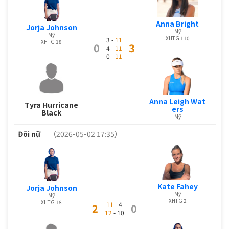
Anna Bright
Jorja Johnson
Mỹ
Mỹ
XHTG 110
3 -
11
XHTG 18
0
3
4 -
11
0 -
11
Anna Leigh Wat
Tyra Hurricane
ers
Black
Mỹ
Đôi nữ
（2026-05-02 17:35）
Kate Fahey
Jorja Johnson
Mỹ
Mỹ
XHTG 2
XHTG 18
11
- 4
2
0
12
- 10