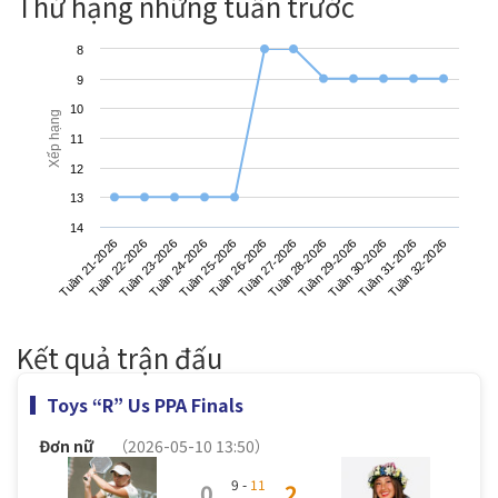
Thứ hạng những tuần trước
8
9
10
Xếp hạng
11
12
13
14
Tuần 21-2026
Tuần 24-2026
Tuần 27-2026
Tuần 30-2026
Tuần 23-2026
Tuần 26-2026
Tuần 29-2026
Tuần 32-2026
Tuần 22-2026
Tuần 25-2026
Tuần 28-2026
Tuần 31-2026
Kết quả trận đấu
Toys “R” Us PPA Finals
Đơn nữ
（2026-05-10 13:50）
9 -
11
0
2