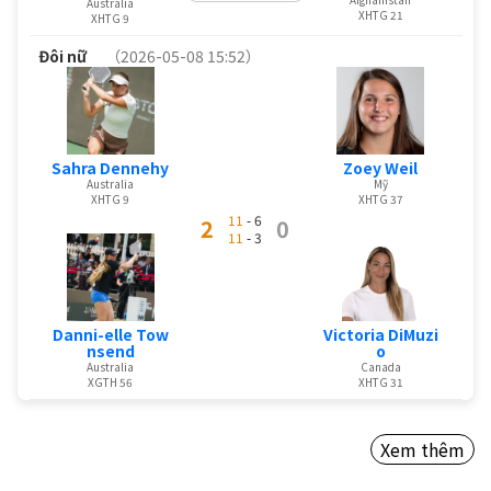
Australia
XHTG 21
XHTG 9
Đôi nữ
（2026-05-08 15:52）
Sahra Dennehy
Zoey Weil
Australia
Mỹ
XHTG 9
XHTG 37
11
- 6
2
0
11
- 3
Danni-elle Tow
Victoria DiMuzi
nsend
o
Australia
Canada
XGTH 56
XHTG 31
Xem thêm