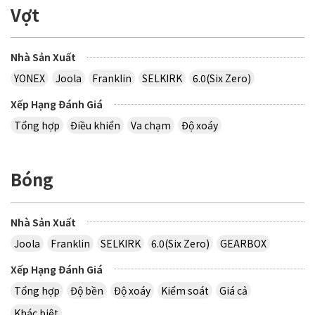
Vợt
Nhà Sản Xuất
YONEX
Joola
Franklin
SELKIRK
6.0(Six Zero)
Xếp Hạng Đánh Giá
Tổng hợp
Điều khiển
Va chạm
Độ xoáy
Bóng
Nhà Sản Xuất
Joola
Franklin
SELKIRK
6.0(Six Zero)
GEARBOX
Xếp Hạng Đánh Giá
Tổng hợp
Độ bền
Độ xoáy
Kiểm soát
Giá cả
Khác biệt