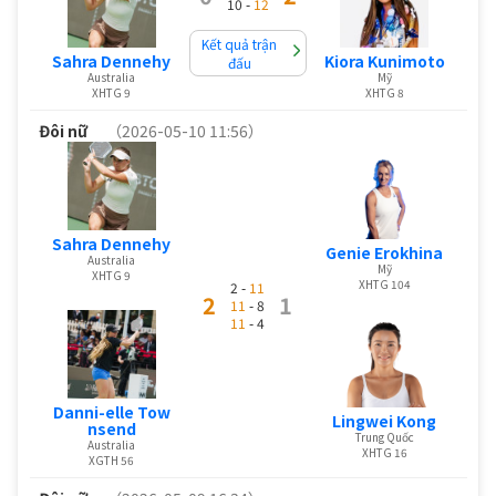
10 -
12
Kết quả trận
Sahra Dennehy
Kiora Kunimoto
đấu
Australia
Mỹ
XHTG 9
XHTG 8
Đôi nữ
（2026-05-10 11:56）
Sahra Dennehy
Genie Erokhina
Australia
Mỹ
XHTG 9
XHTG 104
2 -
11
2
1
11
- 8
11
- 4
Danni-elle Tow
Lingwei Kong
nsend
Trung Quốc
Australia
XHTG 16
XGTH 56