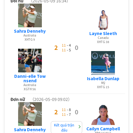
Đôi nữ
（2026-05-09 16:34）
Sahra Dennehy
Layne Sleeth
Australia
Canada
XHTG 9
XHTG 38
11
- 4
2
0
11
- 5
Danni-elle Tow
Isabella Dunlap
nsend
Mỹ
Australia
XHTG 15
XGTH 56
Đơn nữ
（2026-05-09 09:02）
11
- 8
2
0
11
- 7
Kết quả trận
Cailyn Campbell
Sahra Dennehy
đấu
Afghanistan