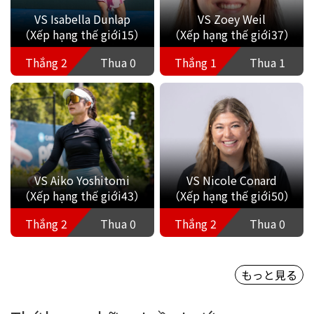
VS Isabella Dunlap
VS Zoey Weil
（Xếp hạng thế giới15）
（Xếp hạng thế giới37）
Thắng 2
Thua 0
Thắng 1
Thua 1
VS Aiko Yoshitomi
VS Nicole Conard
（Xếp hạng thế giới43）
（Xếp hạng thế giới50）
Thắng 2
Thua 0
Thắng 2
Thua 0
もっと見る