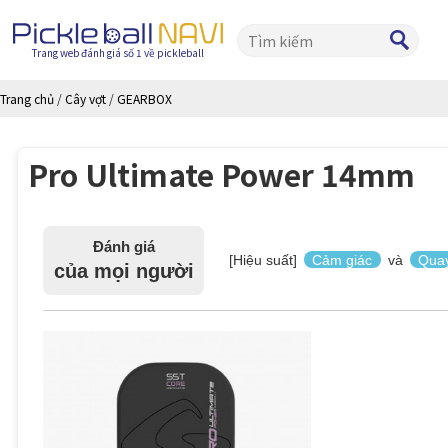
Trang web đánh giá số 1 về pickleball
Trang chủ
/
Cây vợt
/
GEARBOX
Pro Ultimate Power 14mm
Đánh giá
[Hiệu suất]
Cảm giác
và
Qua
của mọi người