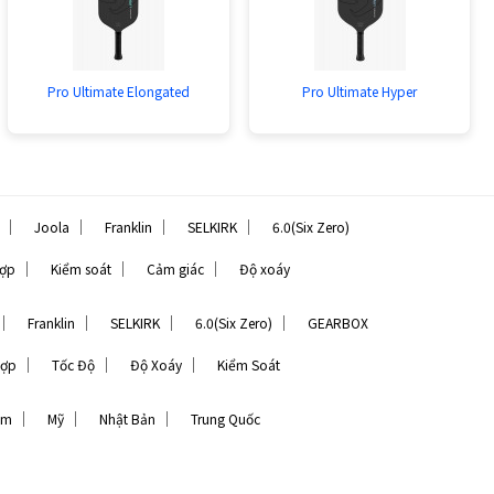
Pro Ultimate Elongated
Pro Ultimate Hyper
｜
｜
｜
｜
Joola
Franklin
SELKIRK
6.0(Six Zero)
｜
｜
｜
hợp
Kiểm soát
Cảm giác
Độ xoáy
｜
｜
｜
｜
Franklin
SELKIRK
6.0(Six Zero)
GEARBOX
｜
｜
｜
Hợp
Tốc Độ
Độ Xoáy
Kiểm Soát
｜
｜
｜
am
Mỹ
Nhật Bản
Trung Quốc