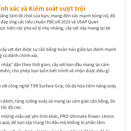
nh xác và Kiểm soát vượt trội
âng tầm lối chơi của bạn, mang đến sức mạnh bùng nổ, độ
ời đáp ứng các tiêu chuẩn PBCoR 2025 và USAP Quiet
c hiện các pha xử lý nhẹ nhàng, cây vợt này mang lại lợi
, cây vợt đạt được sự cân bằng hoàn hảo giữa lực đánh mạnh
 cú đánh chính xác.
 nhập" dần theo thời gian, cây vợt ban đầu mang lại cảm
hiên, cho phép bạn luôn biết mình sẽ nhận được điều gì
với công nghệ TXR Surface Grip, tối đa hóa tiềm năng xoáy
ầm đánh, tăng cường xoáy và mang lại cảm giác cân bằng, ổn
tốc độ cao.
hư những mẫu vợt yên tĩnh khác, PRO Ultimate Power 14mm
u quả, để bạn tập trung thi đấu mà không bị phân tâm.