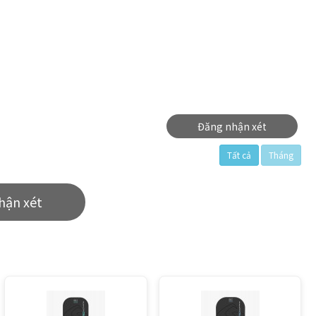
Đăng nhận xét
Tất cả
Tháng
hận xét