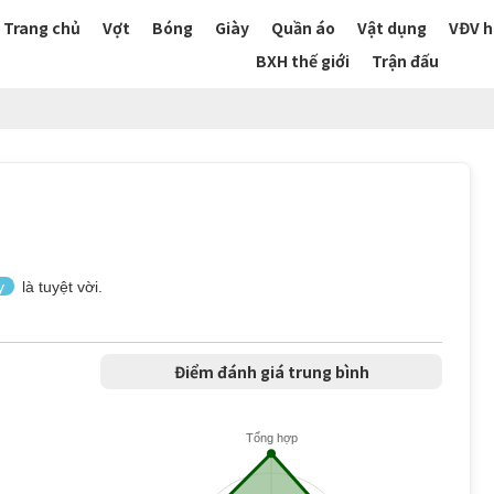
Trang chủ
Vợt
Bóng
Giày
Quần áo
Vật dụng
VĐV h
BXH thế giới
Trận đấu
y
là tuyệt vời.
Điểm đánh giá trung bình
Tổng hợp