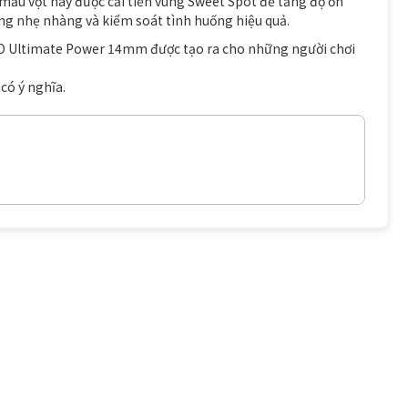
 mẫu vợt này được cải tiến vùng Sweet Spot để tăng độ ổn
óng nhẹ nhàng và kiểm soát tình huống hiệu quả.
RO Ultimate Power 14mm được tạo ra cho những người chơi
 có ý nghĩa.