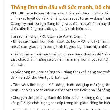
Thống lĩnh sân đấu với Sức mạnh, Độ chí
PRO Ultimate Power 14mm hoàn toàn mới được chế tạo để n
chính xác tuyệt đối và khả năng kiểm soát tối ưu — đồng th
Category mới. Dù bạn đang tung ra cú đánh quyết định hay thự
thế chiến thắng mà không phải hy sinh hiệu suất.
Tại sao nên chọn PRO Ultimate Power 14mm?
• Nhiều sức mạnh hơn, kiểm soát tốt hơn – Với lõi dày 14mm
mẽ và cảm giác chạm bóng tinh tế, giúp bạn thực hiện những
• Trải nghiệm chơi mượt mà, ổn định – Được thiết kế để "hòa
giác chắc chắn nhưng sẽ trở nên mềm mại hơn một cách tự n
trên sân.
• Xoáy bóng như chưa từng có – Nâng tầm khả năng tạo xoáy 
để khiến đối thủ liên tục bị bất ngờ.
• Tầm với & linh hoạt – Kiểu dáng thuôn dài giúp mở rộng t
định – cho bạn toàn quyền kiểm soát trong các pha đôi công 
• Chơi yên tĩnh, không đánh đổi hiệu suất – Không giống n
vẫn giữ được chất lượng cao cấp trong khi giảm tiếng ồn hiệ