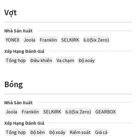
Vợt
Nhà Sản Xuất
YONEX
Joola
Franklin
SELKIRK
6.0(Six Zero)
Xếp Hạng Đánh Giá
Tổng hợp
Điều khiển
Va chạm
Độ xoáy
Bóng
Nhà Sản Xuất
Joola
Franklin
SELKIRK
6.0(Six Zero)
GEARBOX
Xếp Hạng Đánh Giá
Tổng hợp
Độ bền
Độ xoáy
Kiểm soát
Giá cả