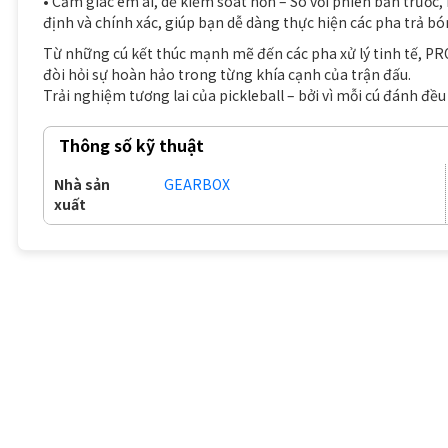
• Cảm giác êm ái, dễ kiểm soát hơn – So với phiên bản trước,
định và chính xác, giúp bạn dễ dàng thực hiện các pha trả b
Từ những cú kết thúc mạnh mẽ đến các pha xử lý tinh tế, P
đòi hỏi sự hoàn hảo trong từng khía cạnh của trận đấu.
Trải nghiệm tương lai của pickleball – bởi vì mỗi cú đánh đều
Thông số kỹ thuật
Nhà sản
GEARBOX
xuất