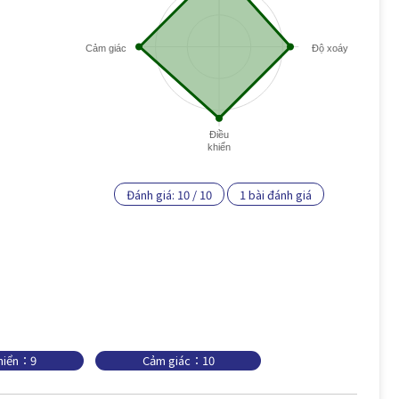
Cảm giác
Độ xoáy
Điều
khiển
Đánh giá:
10
/
10
1
bài đánh giá
khiển：9
Cảm giác：10