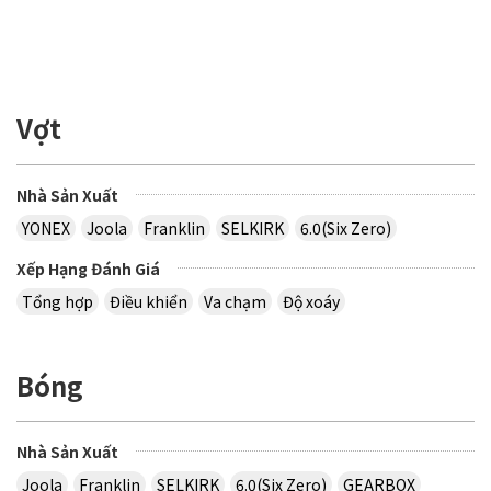
Vợt
Nhà Sản Xuất
YONEX
Joola
Franklin
SELKIRK
6.0(Six Zero)
Xếp Hạng Đánh Giá
Tổng hợp
Điều khiển
Va chạm
Độ xoáy
Bóng
Nhà Sản Xuất
Joola
Franklin
SELKIRK
6.0(Six Zero)
GEARBOX