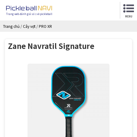
Trang web đánh giá số 1 về pickleball
MENU
Trang chủ
/
Cây vợt
/
PRO XR
Zane Navratil Signature