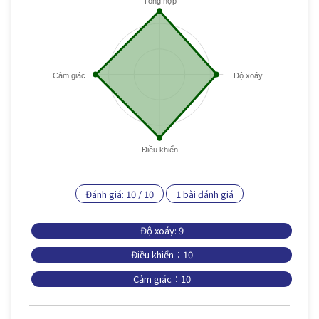
Tổng hợp
Cảm giác
Độ xoáy
Điều khiển
Đánh giá:
10
/
10
1
bài đánh giá
Độ xoáy: 9
Điều khiển：10
Cảm giác：10