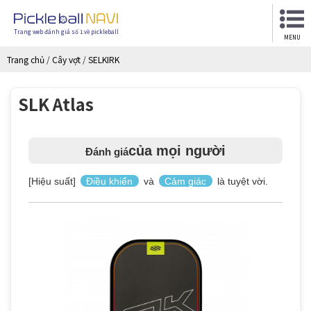
Trang web đánh giá số 1 về pickleball
MENU
Trang chủ
/
Cây vợt
/
SELKIRK
SLK Atlas
của mọi người
Đánh giá
[Hiệu suất]
Điều khiển
và
Cảm giác
là tuyệt vời.