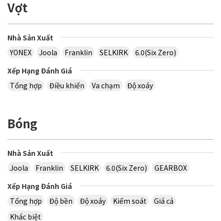
Vợt
Nhà Sản Xuất
YONEX
Joola
Franklin
SELKIRK
6.0(Six Zero)
Xếp Hạng Đánh Giá
Tổng hợp
Điều khiển
Va chạm
Độ xoáy
Bóng
Nhà Sản Xuất
Joola
Franklin
SELKIRK
6.0(Six Zero)
GEARBOX
Xếp Hạng Đánh Giá
Tổng hợp
Độ bền
Độ xoáy
Kiểm soát
Giá cả
Khác biệt