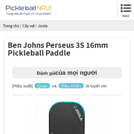
Trang web đánh giá số 1 về pickleball
MENU
Trang chủ
/
Cây vợt
/
Joola
Ben Johns Perseus 3S 16mm
Pickleball Paddle
của mọi người
Đánh giá
[Hiệu suất]
Quay
và
Điều khiển
là tuyệt vời.