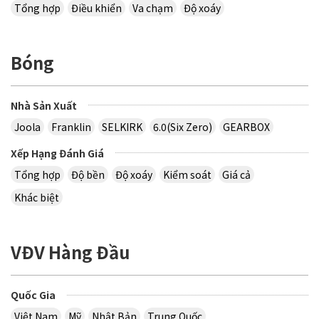
Tổng hợp
Điều khiển
Va chạm
Độ xoáy
Bóng
Nhà Sản Xuất
Joola
Franklin
SELKIRK
6.0(Six Zero)
GEARBOX
Xếp Hạng Đánh Giá
Tổng hợp
Độ bền
Độ xoáy
Kiểm soát
Giá cả
Khác biệt
VĐV Hàng Đầu
Quốc Gia
Việt Nam
Mỹ
Nhật Bản
Trung Quốc