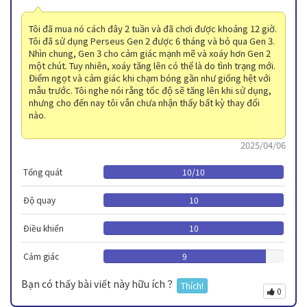
Tôi đã mua nó cách đây 2 tuần và đã chơi được khoảng 12 giờ.
Tôi đã sử dụng Perseus Gen 2 được 6 tháng và bỏ qua Gen 3.
Nhìn chung, Gen 3 cho cảm giác mạnh mẽ và xoáy hơn Gen 2
một chút. Tuy nhiên, xoáy tăng lên có thể là do tình trạng mới.
Điểm ngọt và cảm giác khi chạm bóng gần như giống hệt với
mẫu trước. Tôi nghe nói rằng tốc độ sẽ tăng lên khi sử dụng,
nhưng cho đến nay tôi vẫn chưa nhận thấy bất kỳ thay đổi
nào.
2025/04/06
Tổng quát
10
/
10
Độ quay
10
Điều khiển
10
Cảm giác
9
Bạn có thấy bài viết này hữu ích？
Thích!
0